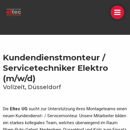
Zum
Inhalt
springen
Kundendienstmonteur /
Servicetechniker Elektro
(m/w/d)
Vollzeit, Düsseldorf
Die
Eltec UG
sucht zur Unterstützung ihres Montageteams einen
neuen Kundendienst- / Servicemonteur. Unsere Mitarbeiter bilden
ein starkes kollegiales Team, welches überwiegend im Raum
Rhein-Ruhr-Gebiet, Niederrhein, Düsseldorf und Köln zum Einsatz